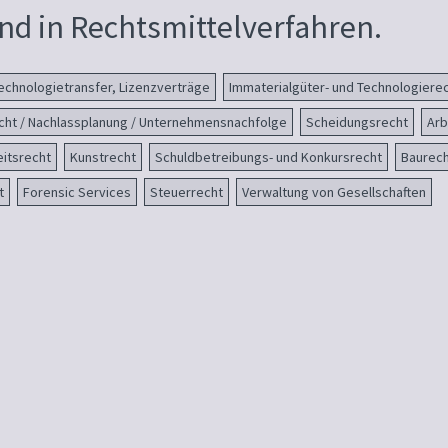
d in Rechtsmittelverfahren.
echnologietransfer, Lizenzverträge
Immaterialgüter- und Technologier
cht / Nachlassplanung / Unternehmensnachfolge
Scheidungsrecht
Arb
eitsrecht
Kunstrecht
Schuldbetreibungs- und Konkursrecht
Baurech
t
Forensic Services
Steuerrecht
Verwaltung von Gesellschaften